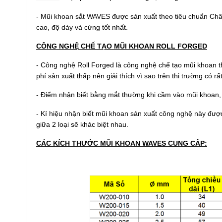
- Mũi khoan sắt WAVES được sản xuất theo tiêu chuẩn Châu
cao, độ dày và cứng tốt nhất.
CÔNG NGHỆ CHẾ TẠO MŨI KHOAN ROLL FORGED
- Công nghệ Roll Forged là công nghệ chế tạo mũi khoan th
phí sản xuất thấp nên giải thích vì sao trên thi trường có rấ
- Điểm nhận biết bằng mắt thường khi cầm vào mũi khoan, n
- Kí hiệu nhận biết mũi khoan sản xuất công nghệ này được
giữa 2 loại sẽ khác biệt nhau.
CÁC KÍCH THƯỚC MŨI KHOAN WAVES CUNG CẤP: