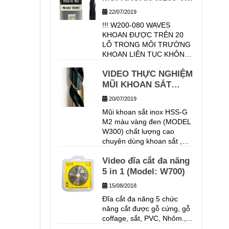
LỖ. TỐC ĐỘ KHOAN: 637
TRÊN VẬT LIỆU INOX
22/07/2019
V/P CHẾ ĐỘ ĂN PHÔI TỰ
304, ĐỘ DÀY 6MM,
!!! W200-080 WAVES
ĐỘNG: 0.12 MM/V BỀ DẦY
TỐC ĐỘ KHOAN
KHOAN ĐƯỢC TRÊN 20
VẬT LIỆU KHOAN: 30MM
480V/P
LỖ TRONG MÔI TRƯỜNG
KHOAN LIÊN TỤC KHÔNG
PHUN NƯỚC LÀM MÁT !!!
VIDEO THỰC NGHIỆM
MŨI KHOAN SẮT
INOX W300
20/07/2019
WAVES_MŨI KHOAN
Mũi khoan sắt inox HSS-G
CHẤT LƯỢNG CHÂU
M2 màu vàng đen (MODEL
ÂU
W300) chất lượng cao
chuyên dùng khoan sắt ,
inox , nhôm .Mũi khoan sắt
Video đĩa cắt đa năng
thương hiệu Waves được
sản xuất từ Thép gió HSS-
5 in 1 (Model: W700)
M2 với công nghệ Fully
15/08/2018
Grounded ( Tiện từ thanh
Đĩa cắt đa năng 5 chức
sắt ) theo tiêu chuẩn Đức
năng cắt được gỗ cứng, gỗ
DIN 338 . DƯỚI ĐÂY LÀ
coffage, sắt, PVC, Nhôm.,...
VIDEO THỰC NGHIỆM
TRÊN VẬT LIỆU INOX 304,