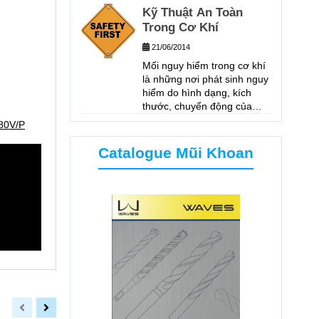
Kỹ Thuật An Toàn
ĐỘ DÀY 6MM, TỐC ĐỘ
KHOAN 480V/P
Trong Cơ Khí
21/06/2014
Mối nguy hiểm trong cơ khí
là những nơi phát sinh nguy
hiểm do hình dạng, kích
thước, chuyển động của
các phương tiện làm việc,
80V/P
phương tiện trợ giúp,
phương tiện vận chuyển
Catalogue Mũi Khoan
trong quá trình lao động.