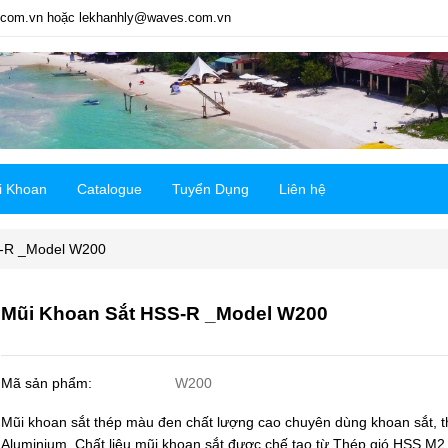
com.vn hoặc lekhanhly@waves.com.vn
i Khoan
Catalogue
Tuyển Dụng
Liên hệ
S-R _Model W200
Mũi Khoan Sắt HSS-R _Model W200
Mã sản phẩm:
W200
Mũi khoan sắt thép màu đen chất lượng cao chuyên dùng khoan sắt, 
Aluminium. Chất liệu mũi khoan sắt được chế tạo từ Thép gió HSS M2