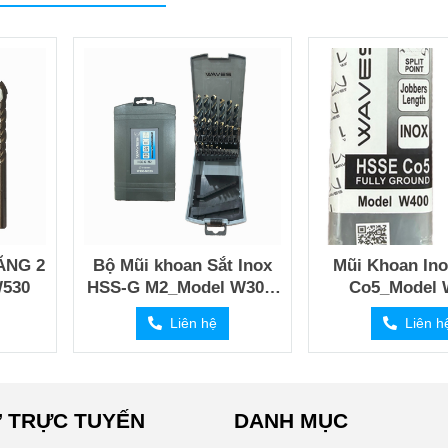
ĂNG 2
Bộ Mũi khoan Sắt Inox
Mũi Khoan In
530
HSS-G M2_Model W300-
C
MB
Liên hệ
Liên h
 TRỰC TUYẾN
DANH MỤC