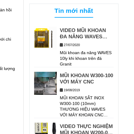
Tin mới nhất
àn hồi
VIDEO MŨI KHOAN
ĐA NĂNG WAVES
ới chi
KHOAN TRÊN GẠCH
27/07/2020
GRANIT
Mũi khoan đa năng WAVES
10ly khi khoan trên đá
Granit
ất lượng
MŨI KHOAN W300-100
VỚI MÁY CNC
19/08/2019
MŨI KHOAN SẮT INOX
W300-100 (10mm)
THƯƠNG HIỆU WAVES
VỚI MÁY KHOAN CNC
TRÊN VẬT LIỆU KHOAN
VIDEO THỰC NGHIỆM
THÉP HỢP KIM 40CR CHO
KẾT QUẢ KHOAN TRÊN 30
MŨI KHOAN W200-080