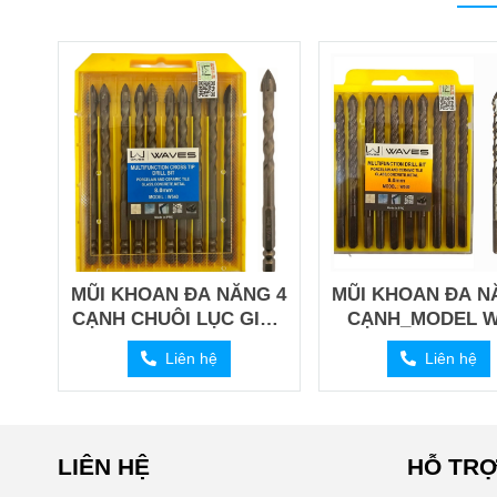
MŨI KHOAN ĐA NĂNG 4
MŨI KHOAN ĐA N
CẠNH CHUÔI LỤC GIÁC
CẠNH_MODEL W
_ MODEL W540
Liên hệ
Liên hệ
LIÊN HỆ
HỖ TRỢ