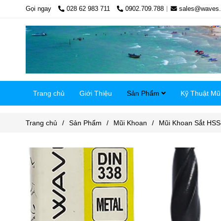
Gọi ngay
028 62 983 711
0902.709.788
sales@waves.
Trang chủ
Giới Thiệu
Sản Phẩm
Kỹ Thuật Mũ
Trang chủ
/
Sản Phẩm
/
Mũi Khoan
/
Mũi Khoan Sắt HS