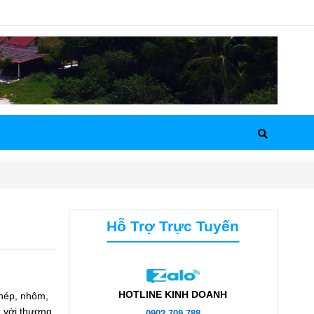
Hỗ Trợ Trực Tuyến
HOTLINE KINH DOANH
thép, nhôm,
, với thương
0902.709.788