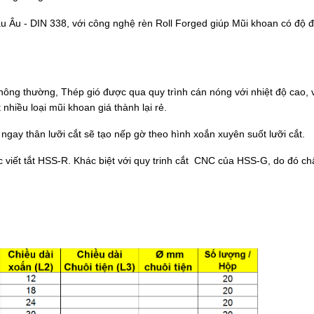
 Âu - DIN 338, với công nghệ rèn Roll Forged giúp Mũi khoan có độ đ
ông thường, Thép gió được qua quy trình cán nóng với nhiệt độ cao, v
t nhiều loại mũi khoan giá thành lại rẻ.
gay thân lưỡi cắt sẽ tạo nếp gờ theo hình xoắn xuyên suốt lưỡi cắt.
 viết tắt HSS-R. Khác biệt với quy trinh cắt CNC của HSS-G, do đó ch