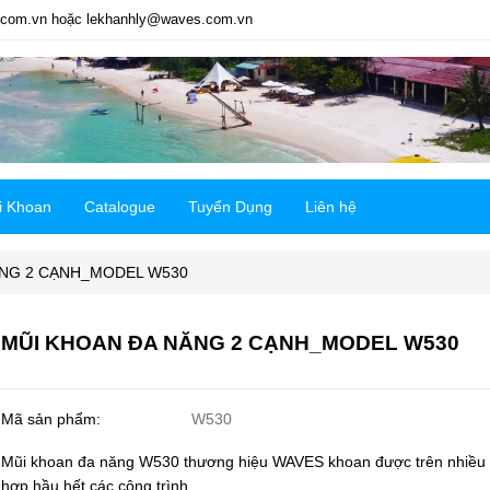
com.vn hoặc lekhanhly@waves.com.vn
i Khoan
Catalogue
Tuyển Dụng
Liên hệ
ĂNG 2 CẠNH_MODEL W530
MŨI KHOAN ĐA NĂNG 2 CẠNH_MODEL W530
Mã sản phẩm:
W530
Mũi khoan đa năng W530 thương hiệu WAVES khoan được trên nhiều v
hợp hầu hết các công trình.