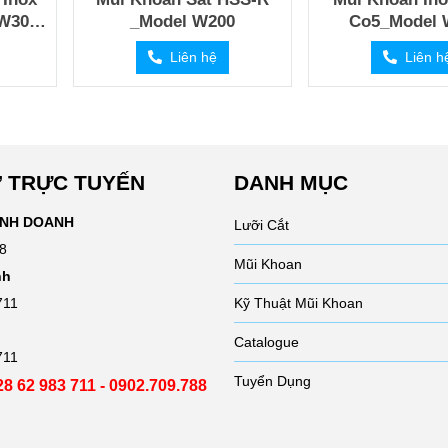
W300-
_Model W200
C
Liên hệ
Liên h
 TRỰC TUYẾN
DANH MỤC
INH DOANH
Lưỡi Cắt
8
Mũi Khoan
nh
711
Kỹ Thuật Mũi Khoan
Catalogue
711
Tuyển Dụng
028 62 983 711 - 0902.709.788