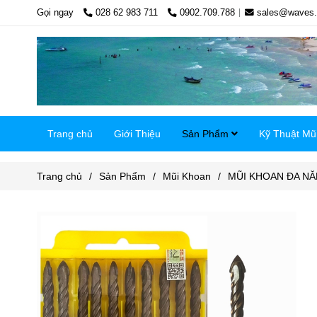
Gọi ngay
028 62 983 711
0902.709.788
sales@waves.
Trang chủ
Giới Thiệu
Sản Phẩm
Kỹ Thuật Mũ
Trang chủ
/
Sản Phẩm
/
Mũi Khoan
/
MŨI KHOAN ĐA N