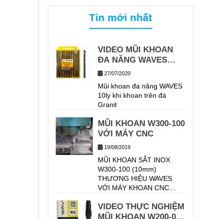
Tin mới nhất
VIDEO MŨI KHOAN
ĐA NĂNG WAVES
KHOAN TRÊN GẠCH
27/07/2020
GRANIT
Mũi khoan đa năng WAVES
10ly khi khoan trên đá
Granit
MŨI KHOAN W300-100
VỚI MÁY CNC
19/08/2019
MŨI KHOAN SẮT INOX
W300-100 (10mm)
THƯƠNG HIỆU WAVES
VỚI MÁY KHOAN CNC
TRÊN VẬT LIỆU KHOAN
VIDEO THỰC NGHIỆM
THÉP HỢP KIM 40CR CHO
KẾT QUẢ KHOAN TRÊN 30
MŨI KHOAN W200-080