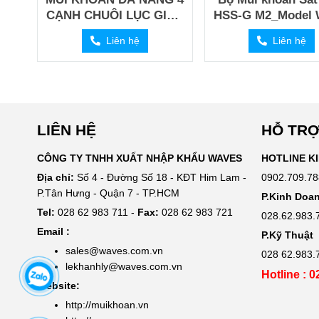
CẠNH CHUÔI LỤC GIÁC
HSS-G M2_Model 
_ MODEL W540
MB
Liên hệ
Liên hệ
LIÊN HỆ
HỖ TRỢ
CÔNG TY TNHH XUẤT NHẬP KHẨU WAVES
HOTLINE K
Địa chỉ:
Số 4 - Đường Số 18 - KĐT Him Lam -
0902.709.78
P.Tân Hưng - Quận 7 - TP.HCM
P.Kinh Doa
Tel:
028 62 983 711 -
Fax:
028 62 983 721
028.62.983.
Email :
P.Kỹ Thuật
sales@waves.com.vn
028 62.983.
lekhanhly@waves.com.vn
Hotline : 
Website:
http://muikhoan.vn