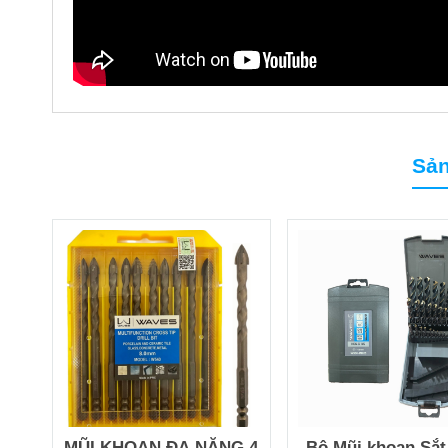
Sản
MŨI KHOAN ĐA NĂNG 4
Bộ Mũi khoan Sắt