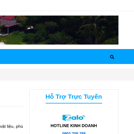
Hỗ Trợ Trực Tuyến
HOTLINE KINH DOANH
ật liệu, phù
0902.709.788