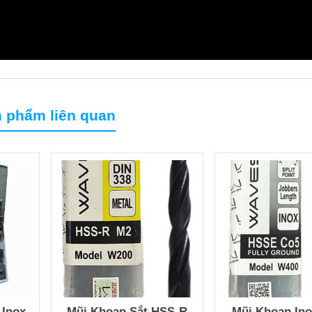
 phẩm liên quan
 Inox
Mũi Khoan Sắt HSS-R
Mũi Khoan In