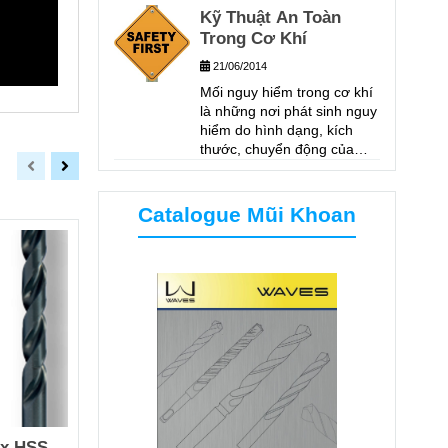
Kỹ Thuật An Toàn
ĐỘ DÀY 6MM, TỐC ĐỘ
KHOAN 480V/P
Trong Cơ Khí
21/06/2014
Mối nguy hiểm trong cơ khí
là những nơi phát sinh nguy
hiểm do hình dạng, kích
thước, chuyển động của
các phương tiện làm việc,
phương tiện trợ giúp,
phương tiện vận chuyển
Catalogue Mũi Khoan
trong quá trình lao động.
ox HSS-
Mũi Khoan Inox Chuôi
Mũi Khoan 