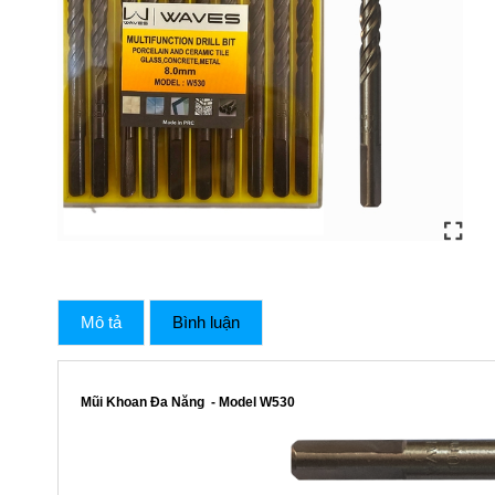
Mô tả
Bình luận
Mũi Khoan Đa Năng - Model W530