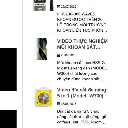
LỖ. TỐC ĐỘ KHOAN: 637
TRÊN VẬT LIỆU INOX
22/07/2019
V/P CHẾ ĐỘ ĂN PHÔI TỰ
304, ĐỘ DÀY 6MM,
!!! W200-080 WAVES
ĐỘNG: 0.12 MM/V BỀ DẦY
TỐC ĐỘ KHOAN
KHOAN ĐƯỢC TRÊN 20
VẬT LIỆU KHOAN: 30MM
480V/P
LỖ TRONG MÔI TRƯỜNG
KHOAN LIÊN TỤC KHÔNG
PHUN NƯỚC LÀM MÁT !!!
VIDEO THỰC NGHIỆM
MŨI KHOAN SẮT
INOX W300
20/07/2019
WAVES_MŨI KHOAN
Mũi khoan sắt inox HSS-G
CHẤT LƯỢNG CHÂU
M2 màu vàng đen (MODEL
ÂU
W300) chất lượng cao
chuyên dùng khoan sắt ,
inox , nhôm .Mũi khoan sắt
Video đĩa cắt đa năng
thương hiệu Waves được
sản xuất từ Thép gió HSS-
5 in 1 (Model: W700)
M2 với công nghệ Fully
15/08/2018
Grounded ( Tiện từ thanh
Đĩa cắt đa năng 5 chức
sắt ) theo tiêu chuẩn Đức
năng cắt được gỗ cứng, gỗ
DIN 338 . DƯỚI ĐÂY LÀ
coffage, sắt, PVC, Nhôm.,...
VIDEO THỰC NGHIỆM
TRÊN VẬT LIỆU INOX 304,