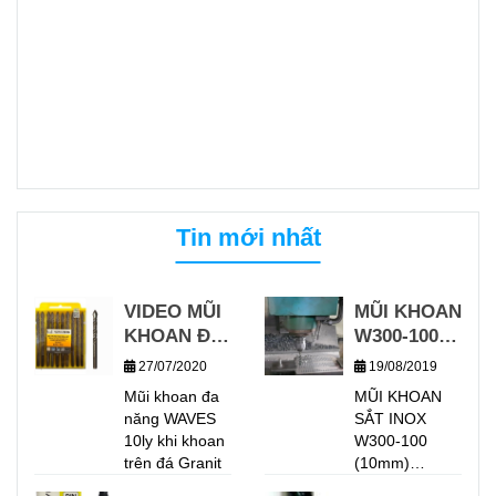
Tin mới nhất
VIDEO MŨI
MŨI KHOAN
KHOAN ĐA
W300-100
NĂNG
VỚI MÁY
27/07/2020
19/08/2019
WAVES
CNC
Mũi khoan đa
MŨI KHOAN
KHOAN
năng WAVES
SẮT INOX
TRÊN
10ly khi khoan
W300-100
GẠCH
trên đá Granit
(10mm)
GRANIT
THƯƠNG