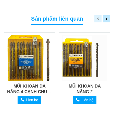
Sản phẩm liên quan
MŨI KHOAN ĐA
MŨI KHOAN ĐA
NĂNG 4 CẠNH CHUÔI
NĂNG 2
LỤC GIÁC _ MODEL
CẠNH_MODEL W530
Liên hệ
Liên hệ
W540