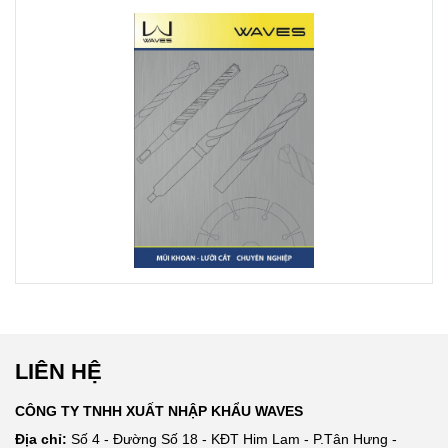
phương tiện
chuẩn Đức DIN
trợ giúp,
338 . DƯỚI
phương tiện
ĐÂY LÀ VIDEO
vận chuyển
THỰC
trong quá trình
NGHIỆM TRÊN
lao động.
VẬT LIỆU
INOX 304, ĐỘ
DÀY 6MM,
TỐC ĐỘ
KHOAN 480V/P
LIÊN HỆ
CÔNG TY TNHH XUẤT NHẬP KHẨU WAVES
Địa chỉ:
Số 4 - Đường Số 18 - KĐT Him Lam - P.Tân Hưng -