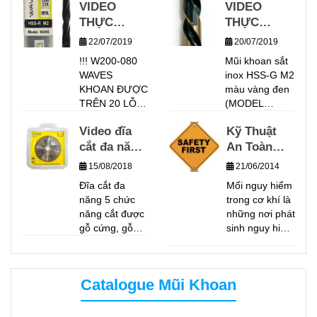
VIDEO
VIDEO
HIỆU WAVES
THỰC
THỰC
VỚI MÁY
KHOAN CNC
NGHIỆM
NGHIỆM
22/07/2019
20/07/2019
TRÊN VẬT
MŨI KHOAN
MŨI KHOAN
!!! W200-080
Mũi khoan sắt
LIỆU KHOAN
W200-080
SẮT INOX
WAVES
inox HSS-G M2
THÉP HỢP
TRÊN VẬT
W300
KHOAN ĐƯỢC
màu vàng đen
KIM 40CR
LIỆU INOX
WAVES_MŨI
TRÊN 20 LỖ
(MODEL
CHO KẾT QUẢ
304, ĐỘ
KHOAN
TRONG MÔI
W300) chất
KHOAN TRÊN
DÀY 6MM,
Video đĩa
CHẤT
Kỹ Thuật
TRƯỜNG
lượng cao
30 LỖ. TỐC
TỐC ĐỘ
cắt đa năng
LƯỢNG
An Toàn
KHOAN LIÊN
chuyên dùng
ĐỘ KHOAN:
TỤC KHÔNG
khoan sắt ,
KHOAN
5 in 1
CHÂU ÂU
Trong Cơ
637 V/P CHẾ
15/08/2018
21/06/2014
PHUN NƯỚC
inox , nhôm
480V/P
(Model:
Khí
ĐỘ ĂN PHÔI
Đĩa cắt đa
Mối nguy hiểm
LÀM MÁT !!!
.Mũi khoan sắt
TỰ ĐỘNG:
W700)
năng 5 chức
trong cơ khí là
thương hiệu
0.12 MM/V BỀ
năng cắt được
những nơi phát
Waves được
DẦY VẬT LIỆU
gỗ cứng, gỗ
sinh nguy hiểm
sản xuất từ
KHOAN: 30MM
coffage, sắt,
do hình dạng,
Thép gió HSS-
PVC, Nhôm.,...
kích thước,
M2 với công
chuyển động
nghệ Fully
Catalogue Mũi Khoan
của các
Grounded (
phương tiện
Tiện từ thanh
làm việc,
sắt ) theo tiêu