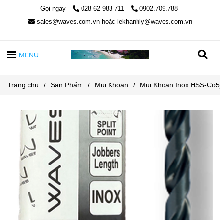
Gọi ngay
028 62 983 711
0902.709.788
sales@waves.com.vn hoặc lekhanhly@waves.com.vn
MENU
Trang chủ
/
Sản Phẩm
/
Mũi Khoan
/
Mũi Khoan Inox HSS-Co