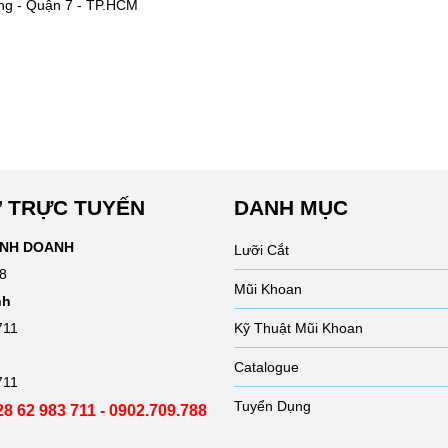
 TRỰC TUYẾN
DANH MỤC
INH DOANH
Lưỡi Cắt
8
Mũi Khoan
nh
711
Kỹ Thuật Mũi Khoan
Catalogue
711
Tuyển Dụng
028 62 983 711 - 0902.709.788