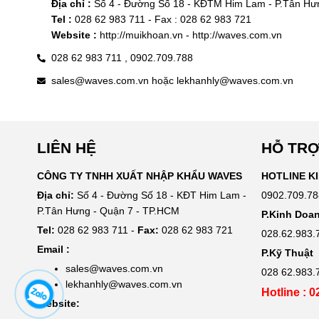
Địa chỉ :
Tel :
Website :
028 62 983 711 ,
0902.709.788
sales@waves.com.vn hoặc lekhanhly@waves.com.vn
LIÊN HỆ
HỖ TRỢ
CÔNG TY TNHH XUẤT NHẬP KHẨU WAVES
HOTLINE K
Địa chỉ:
Số 4 - Đường Số 18 - KĐT Him Lam -
0902.709.78
P.Tân Hưng - Quận 7 - TP.HCM
P.Kinh Doa
Tel:
028 62 983 711 -
Fax:
028 62 983 721
028.62.983.
Email :
P.Kỹ Thuật
sales@waves.com.vn
028 62.983.
lekhanhly@waves.com.vn
Hotline : 
Website: