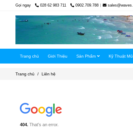
Gọi ngay
028 62 983 711
0902.709.788
sales@waves.
Trang chủ
Giới Thiệu
Sản Phẩm
Kỹ Thuật Mũ
Trang chủ
/
Liên hệ