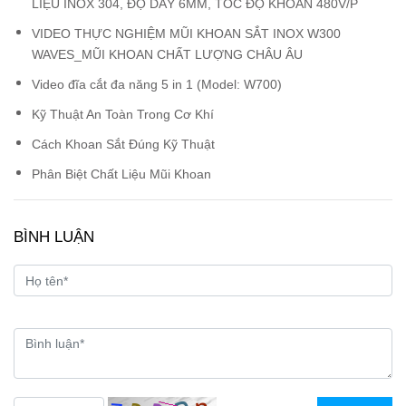
LIỆU INOX 304, ĐỘ DÀY 6MM, TỐC ĐỘ KHOAN 480V/P
VIDEO THỰC NGHIỆM MŨI KHOAN SẮT INOX W300
WAVES_MŨI KHOAN CHẤT LƯỢNG CHÂU ÂU
Video đĩa cắt đa năng 5 in 1 (Model: W700)
Kỹ Thuật An Toàn Trong Cơ Khí
Cách Khoan Sắt Đúng Kỹ Thuật
Phân Biệt Chất Liệu Mũi Khoan
BÌNH LUẬN