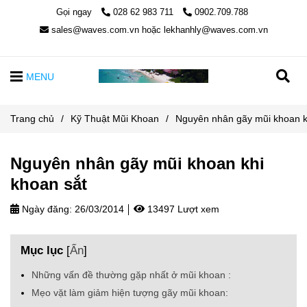
Gọi ngay
028 62 983 711
0902.709.788
sales@waves.com.vn hoặc lekhanhly@waves.com.vn
MENU
Trang chủ
/
Kỹ Thuật Mũi Khoan
/
Nguyên nhân gãy mũi khoan k
Nguyên nhân gãy mũi khoan khi
khoan sắt
Ngày đăng:
26/03/2014
13497 Lượt xem
Mục lục
[
Ẩn
]
Những vấn đề thường gặp nhất ở mũi khoan :
Mẹo vặt làm giảm hiện tượng gãy mũi khoan: