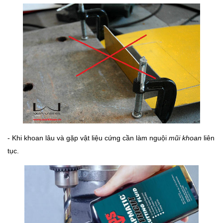
- Khi khoan lâu và gặp vật liệu cứng cần làm nguội
mũi khoan
liên
tục.