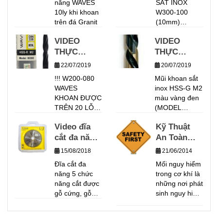
năng WAVES
SẮT INOX
TRÊN
10ly khi khoan
W300-100
GẠCH
trên đá Granit
(10mm)
GRANIT
THƯƠNG
VIDEO
VIDEO
HIỆU WAVES
THỰC
THỰC
VỚI MÁY
KHOAN CNC
NGHIỆM
NGHIỆM
22/07/2019
20/07/2019
TRÊN VẬT
MŨI KHOAN
MŨI KHOAN
!!! W200-080
Mũi khoan sắt
LIỆU KHOAN
W200-080
SẮT INOX
WAVES
inox HSS-G M2
THÉP HỢP
TRÊN VẬT
W300
KHOAN ĐƯỢC
màu vàng đen
KIM 40CR
LIỆU INOX
WAVES_MŨI
TRÊN 20 LỖ
(MODEL
CHO KẾT QUẢ
304, ĐỘ
KHOAN
TRONG MÔI
W300) chất
KHOAN TRÊN
DÀY 6MM,
Video đĩa
CHẤT
Kỹ Thuật
TRƯỜNG
lượng cao
30 LỖ. TỐC
TỐC ĐỘ
cắt đa năng
LƯỢNG
An Toàn
KHOAN LIÊN
chuyên dùng
ĐỘ KHOAN:
TỤC KHÔNG
khoan sắt ,
KHOAN
5 in 1
CHÂU ÂU
Trong Cơ
637 V/P CHẾ
15/08/2018
21/06/2014
PHUN NƯỚC
inox , nhôm
480V/P
(Model:
Khí
ĐỘ ĂN PHÔI
Đĩa cắt đa
Mối nguy hiểm
LÀM MÁT !!!
.Mũi khoan sắt
TỰ ĐỘNG:
W700)
năng 5 chức
trong cơ khí là
thương hiệu
0.12 MM/V BỀ
năng cắt được
những nơi phát
Waves được
DẦY VẬT LIỆU
gỗ cứng, gỗ
sinh nguy hiểm
sản xuất từ
KHOAN: 30MM
coffage, sắt,
do hình dạng,
Thép gió HSS-
PVC, Nhôm.,...
kích thước,
M2 với công