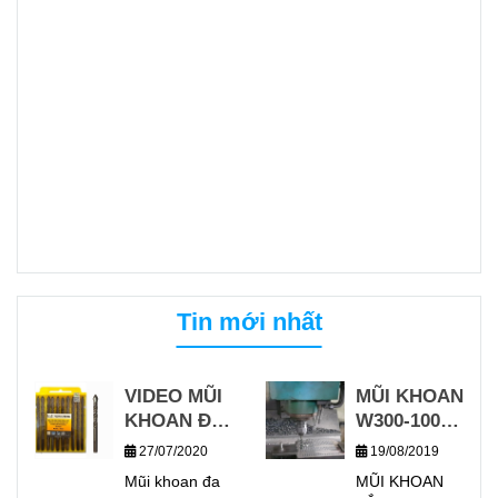
Tin mới nhất
VIDEO MŨI
MŨI KHOAN
KHOAN ĐA
W300-100
NĂNG
VỚI MÁY
27/07/2020
19/08/2019
WAVES
CNC
Mũi khoan đa
MŨI KHOAN
KHOAN