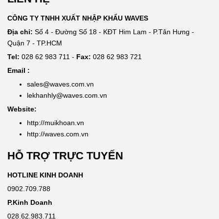
CÔNG TY TNHH XUẤT NHẬP KHẨU WAVES
Địa chỉ:
Số 4 - Đường Số 18 - KĐT Him Lam - P.Tân Hưng -
Quận 7 - TP.HCM
Tel:
028 62 983 711 -
Fax:
028 62 983 721
Email :
sales@waves.com.vn
lekhanhly@waves.com.vn
Website:
http://muikhoan.vn
http://waves.com.vn
HỖ TRỢ TRỰC TUYẾN
HOTLINE KINH DOANH
0902.709.788
P.Kinh Doanh
028.62.983.711