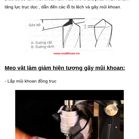
tăng lực trục dọc , dẫn đến các lỗ bị lệch và gãy
mũi khoan
.
Mẹo vặt làm giảm hiện tượng gãy mũi khoan:
- Lắp mũi khoan đồng trục